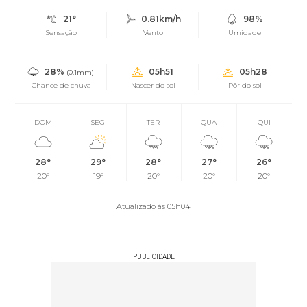
21°
0.81km/h
98%
Sensação
Vento
Umidade
28%
05h51
05h28
(0.1mm)
Chance de chuva
Nascer do sol
Pôr do sol
DOM
SEG
TER
QUA
QUI
28°
29°
28°
27°
26°
20°
19°
20°
20°
20°
Atualizado às 05h04
PUBLICIDADE