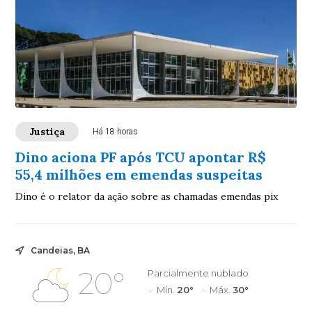
Justiça
Há 18 horas
Dino aciona PF após TCU apontar R$
55,4 milhões em emendas suspeitas
Dino é o relator da ação sobre as chamadas emendas pix
Candeias, BA
20°
Parcialmente nublado
Mín.
20°
Máx.
30°