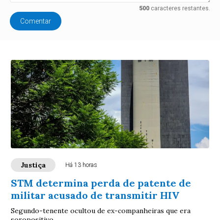
500
caracteres restantes.
Comentar
Justiça
Há 13 horas
STM determina perda de patente de
militar acusado de transmitir HIV
Segundo-tenente ocultou de ex-companheiras que era
soropositivo