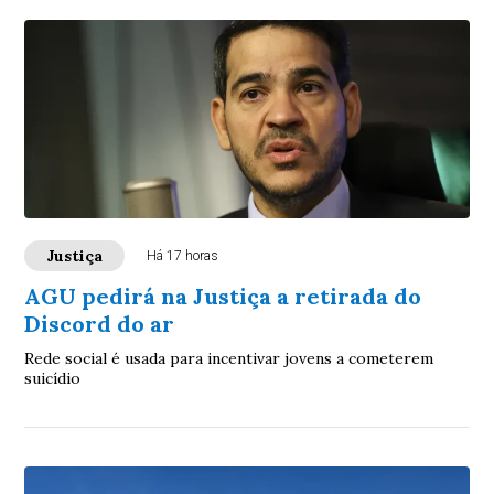
Justiça
Há 17 horas
AGU pedirá na Justiça a retirada do
Discord do ar
Rede social é usada para incentivar jovens a cometerem
suicídio