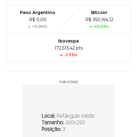
Peso Argentino
Bitcoin
R$ 0,00
R$ 350,164,12
+0,00%
+0,03%
Ibovespa
172,513,42 pts
-1.73%
PUBLICIDADE