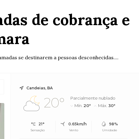
adas de cobrança e
mara
amadas se destinarem a pessoas desconhecidas....
Candeias, BA
20°
Parcialmente nublado
Mín.
20°
Máx.
30°
21°
0.65km/h
98%
Sensação
Vento
Umidade