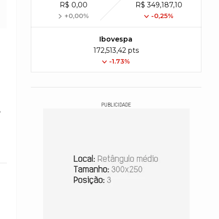
R$ 0,00
R$ 349,187,10
+0,00%
-0,25%
Ibovespa
172,513,42 pts
-1.73%
PUBLICIDADE
o