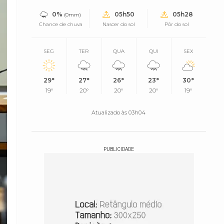
0%
05h50
05h28
(0mm)
Chance de chuva
Nascer do sol
Pôr do sol
SEG
TER
QUA
QUI
SEX
29°
27°
26°
23°
30°
19°
20°
20°
20°
19°
Atualizado às 03h04
PUBLICIDADE