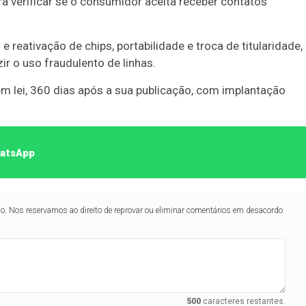
 verificar se o consumidor aceita receber contatos
 reativação de chips, portabilidade e troca de titularidade,
r o uso fraudulento de linhas.
em lei, 360 dias após a sua publicação, com implantação
hatsApp
lo. Nos reservamos ao direito de reprovar ou eliminar comentários em desacordo
500
caracteres restantes.