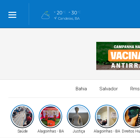
20
30
°C
°C
Candeias, BA
Bahia
Salvador
Rms
Saúde
Alagoinhas - BA
Justiça
Alagoinhas - BA
Direitos 