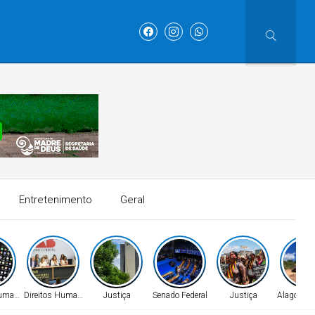
Entretenimento
Geral
Humanos
Direitos Humanos
Justiça
Senado Federal
Justiça
Alagoinha