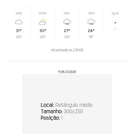
SÁB
DOM
SEG
TER
QUA
°
°
31°
30°
27°
28°
20°
20°
20°
19°
Atualizado às 23h05
PUBLICIDADE