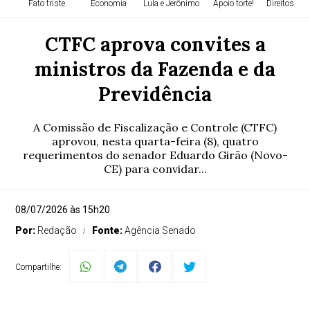
Fato triste
Economia
Lula e Jerônimo
Apoio forte!
Direitos H
CTFC aprova convites a
ministros da Fazenda e da
Previdência
A Comissão de Fiscalização e Controle (CTFC)
aprovou, nesta quarta-feira (8), quatro
requerimentos do senador Eduardo Girão (Novo-
CE) para convidar...
08/07/2026 às 15h20
Por:
Redação
Fonte:
Agência Senado
Compartilhe: