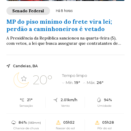
Senado Federal
Há 8 horas
MP do piso mínimo do frete vira lei;
perdão a caminhoneiros é vetado
A Presidência da República sancionou na quarta-feira (5),
com vetos, a lei que busca assegurar que contratantes de
caminhoneiros autônomos respeite...
Candeias, BA
20°
Tempo limpo
Mín.
19°
Máx.
26°
21°
2.01km/h
94%
Sensação
Vento
Umidade
84%
05h52
05h28
(1.83mm)
Chance de chuva
Nascer do sol
Pôr do sol