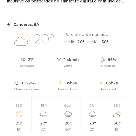
inclusive os praticados no ambiente digital e com uso de
inteligência artificial (IA), p...
Candeias, BA
20°
Parcialmente nublado
Mín.
20°
Máx.
30°
21°
1.4km/h
96%
Sensação
Vento
Umidade
0%
05h50
05h28
(0mm)
Chance de chuva
Nascer do sol
Pôr do sol
SEG
TER
QUA
QUI
SEX
29°
27°
26°
23°
30°
19°
20°
20°
20°
19°