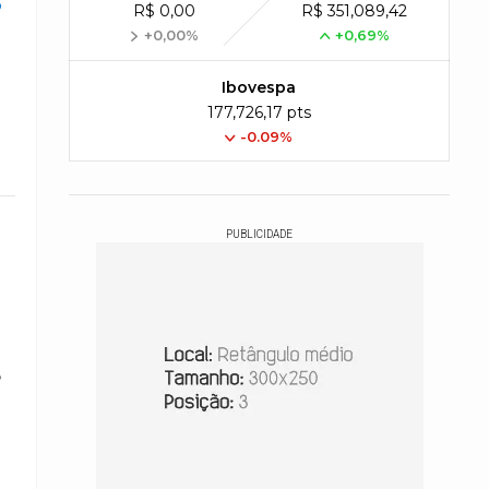
R$ 0,00
R$ 351,089,42
+0,00%
+0,69%
Ibovespa
177,726,17 pts
-0.09%
PUBLICIDADE
o