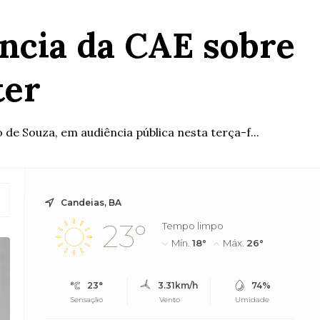
ência da CAE sobre
ter
de Souza, em audiência pública nesta terça-f...
Candeias, BA
23°
Tempo limpo
Mín.
18°
Máx.
26°
23°
3.31km/h
74%
Sensação
Vento
Umidade