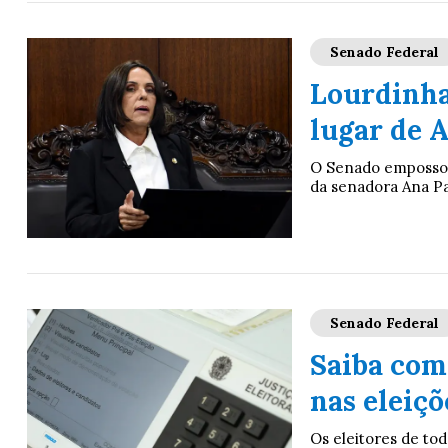
Senado Federal
Lourdinha
lugar de 
O Senado empossou 
da senadora Ana Pa
Senado Federal
Saiba com
nas eleiçõ
Os eleitores de tod