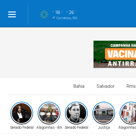
18
26
°C
°C
Candeias, BA
Bahia
Salvador
Rms
Senado Federal
Alagoinhas - BA
Senado Federal
Justiça
Alagoinhas