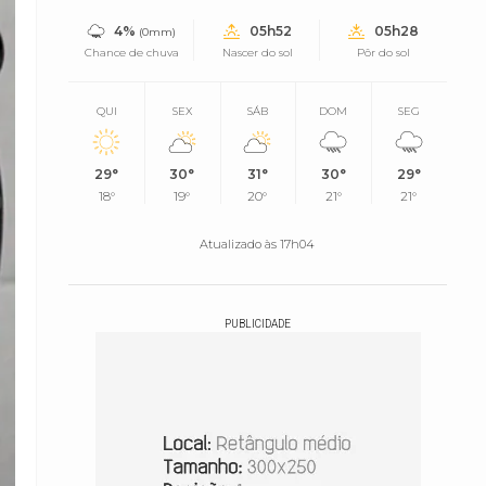
4%
05h52
05h28
(0mm)
Chance de chuva
Nascer do sol
Pôr do sol
QUI
SEX
SÁB
DOM
SEG
29°
30°
31°
30°
29°
18°
19°
20°
21°
21°
Atualizado às 17h04
PUBLICIDADE