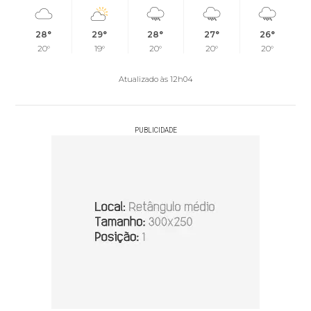
28°
29°
28°
27°
26°
20°
19°
20°
20°
20°
Atualizado às 12h04
PUBLICIDADE