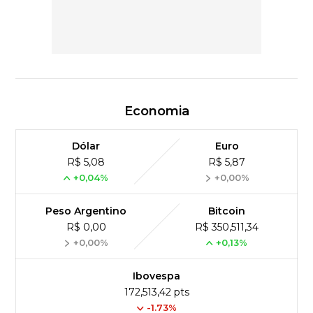
Economia
Dólar
Euro
R$ 5,08
R$ 5,87
+0,04%
+0,00%
Peso Argentino
Bitcoin
R$ 0,00
R$ 350,511,34
+0,00%
+0,13%
Ibovespa
172,513,42 pts
-1.73%