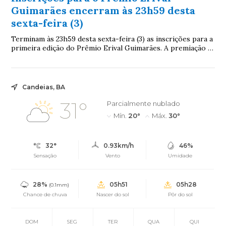
Guimarães encerram às 23h59 desta
sexta-feira (3)
Terminam às 23h59 desta sexta-feira (3) as inscrições para a
primeira edição do Prêmio Erival Guimarães. A premiação é
destinada a profissionais da...
Candeias, BA
31°
Parcialmente nublado
Mín.
20°
Máx.
30°
32°
0.93km/h
46%
Sensação
Vento
Umidade
28%
05h51
05h28
(0.1mm)
Chance de chuva
Nascer do sol
Pôr do sol
DOM
SEG
TER
QUA
QUI