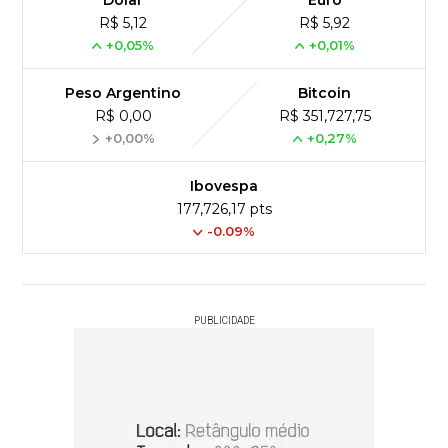
R$ 5,12
R$ 5,92
+0,05%
+0,01%
Peso Argentino
Bitcoin
R$ 0,00
R$ 351,727,75
+0,00%
+0,27%
Ibovespa
177,726,17 pts
-0.09%
PUBLICIDADE