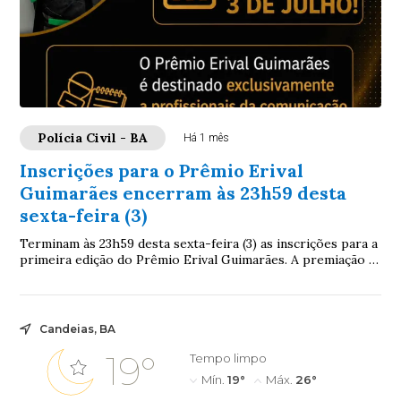
Polícia Civil - BA
Há 1 mês
Inscrições para o Prêmio Erival
Guimarães encerram às 23h59 desta
sexta-feira (3)
Terminam às 23h59 desta sexta-feira (3) as inscrições para a
primeira edição do Prêmio Erival Guimarães. A premiação é
destinada a profissionais da...
Candeias, BA
19°
Tempo limpo
Mín.
19°
Máx.
26°