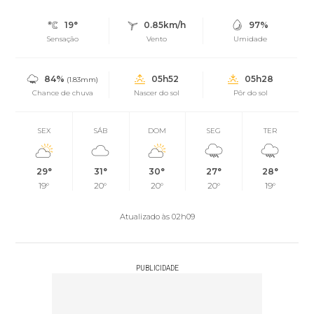
19°
0.85km/h
97%
Sensação
Vento
Umidade
84%
05h52
05h28
(1.83mm)
Chance de chuva
Nascer do sol
Pôr do sol
SEX
SÁB
DOM
SEG
TER
29°
31°
30°
27°
28°
19°
20°
20°
20°
19°
Atualizado às 02h09
PUBLICIDADE