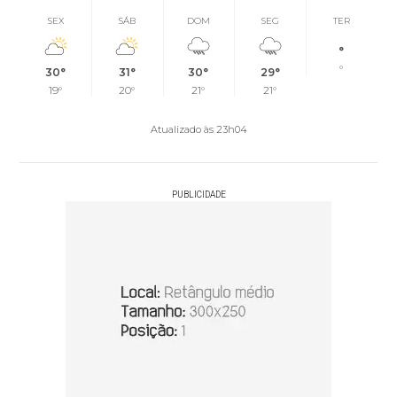
SEX
SÁB
DOM
SEG
TER
°
°
30°
31°
30°
29°
19°
20°
21°
21°
Atualizado às 23h04
PUBLICIDADE