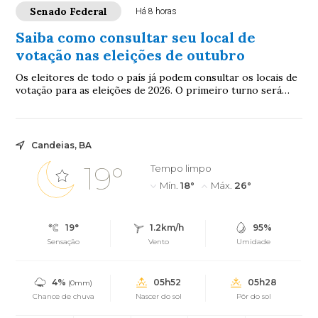
Senado Federal
Há 8 horas
Saiba como consultar seu local de
votação nas eleições de outubro
Os eleitores de todo o país já podem consultar os locais de
votação para as eleições de 2026. O primeiro turno será
realizado em 4 de outubro e o...
Candeias, BA
19°
Tempo limpo
Mín.
18°
Máx.
26°
19°
1.2km/h
95%
Sensação
Vento
Umidade
4%
05h52
05h28
(0mm)
Chance de chuva
Nascer do sol
Pôr do sol