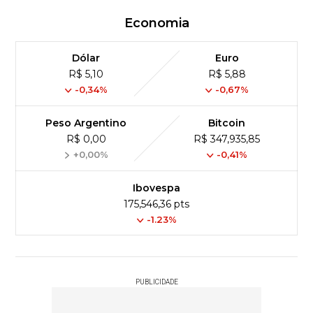
Economia
Dólar
Euro
R$ 5,10
R$ 5,88
-0,34%
-0,67%
Peso Argentino
Bitcoin
R$ 0,00
R$ 347,935,85
+0,00%
-0,41%
Ibovespa
175,546,36 pts
-1.23%
PUBLICIDADE