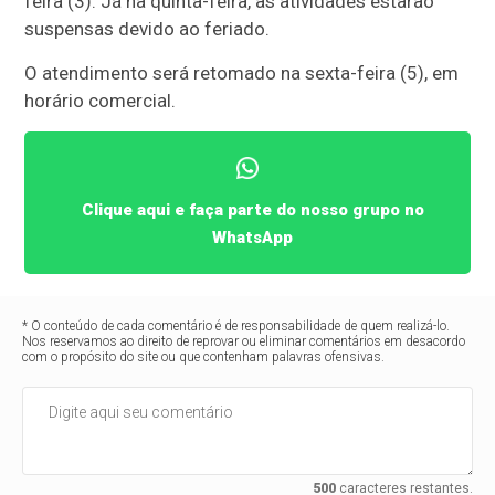
feira (3). Já na quinta-feira, as atividades estarão
suspensas devido ao feriado.
O atendimento será retomado na sexta-feira (5), em
horário comercial.
Clique aqui e faça parte do nosso grupo no
WhatsApp
* O conteúdo de cada comentário é de responsabilidade de quem realizá-lo.
Nos reservamos ao direito de reprovar ou eliminar comentários em desacordo
com o propósito do site ou que contenham palavras ofensivas.
500
caracteres restantes.