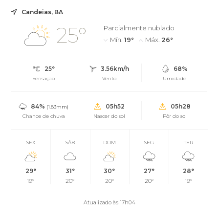
Candeias, BA
25°
Parcialmente nublado
Mín.
19°
Máx.
26°
25°
3.56km/h
68%
Sensação
Vento
Umidade
84%
05h52
05h28
(1.83mm)
Chance de chuva
Nascer do sol
Pôr do sol
SEX
SÁB
DOM
SEG
TER
29°
31°
30°
27°
28°
19°
20°
20°
20°
19°
Atualizado às 17h04