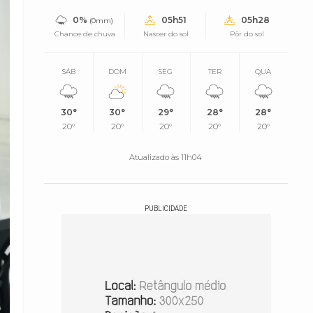
0%
05h51
05h28
(0mm)
Chance de chuva
Nascer do sol
Pôr do sol
SÁB
DOM
SEG
TER
QUA
30°
30°
29°
28°
28°
20°
20°
20°
20°
20°
Atualizado às 11h04
PUBLICIDADE