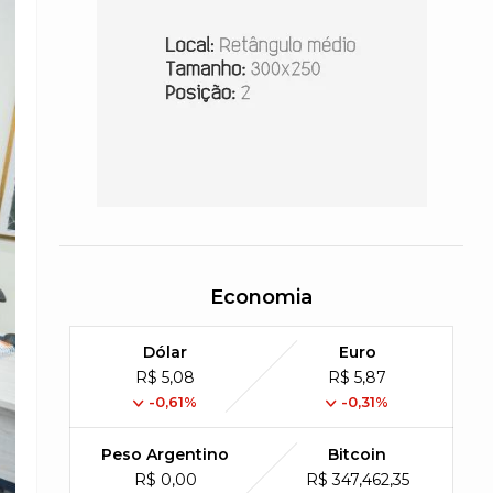
Economia
Dólar
Euro
R$ 5,08
R$ 5,87
-0,61%
-0,31%
Peso Argentino
Bitcoin
R$ 0,00
R$ 347,462,35