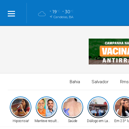
19
30
°C
°C
Candeias, BA
Bahia
Salvador
Rms
Hipocrisia!
Manteve resultado!
Saúde
Diálogo em Lauro!
Em 23º l