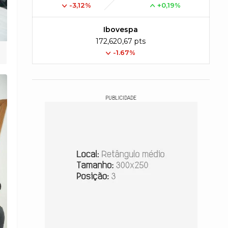
-3,12%
+0,19%
Ibovespa
172,620,67 pts
-1.67%
PUBLICIDADE