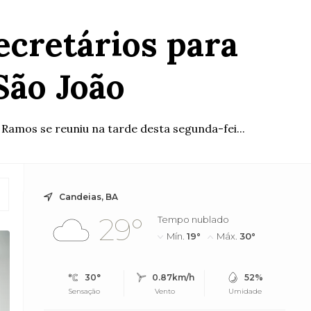
ecretários para
São João
 Ramos se reuniu na tarde desta segunda-fei...
Candeias, BA
29°
Tempo nublado
Mín.
19°
Máx.
30°
30°
0.87km/h
52%
Sensação
Vento
Umidade