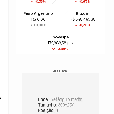
-0,35%
-0,67%
Peso Argentino
Bitcoin
R$ 0,00
R$ 348,460,38
+0,00%
-0,26%
Ibovespa
175,989,38 pts
-0.89%
PUBLICIDADE
a