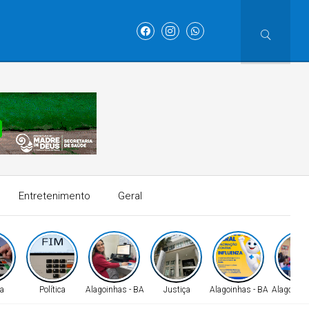
Entretenimento
Geral
a
Política
Alagoinhas - BA
Justiça
Alagoinhas - BA
Alagoinha