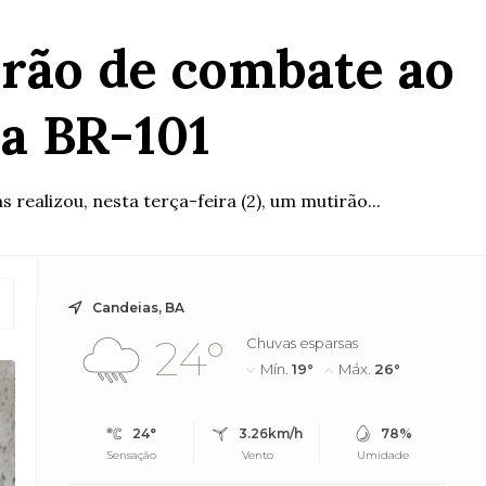
irão de combate ao
a BR-101
realizou, nesta terça-feira (2), um mutirão...
Candeias, BA
24°
Chuvas esparsas
Mín.
19°
Máx.
26°
24°
3.26km/h
78%
Sensação
Vento
Umidade