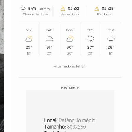
84%
05h52
05h28
(1.83mm)
Chance de chuva
Nascer do sol
Pôr do sol
SEX
SÁB
DOM
SEG
TER
29°
31°
30°
27°
28°
19°
20°
20°
20°
19°
Atualizado às 14h04
PUBLICIDADE