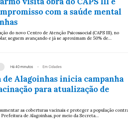
armo visita obra do CAPS III e
ompromisso com a saúde mental
inhas
ução do novo Centro de Atenção Psicossocial (CAPS III), no
olar, seguem avançando e já se aproximam de 50% de...
Há 40 minutos
Em Cidades
a de Alagoinhas inicia campanha
acinação para atualização de
aumentar as coberturas vacinais e proteger a população contr
 Prefeitura de Alagoinhas, por meio da Secreta...