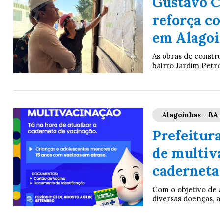
Gustavo C
reforça c
em Alago
As obras de constr
bairro Jardim Petr
Alagoinhas - BA
Prefeitur
de multiv
caderneta
Com o objetivo de 
diversas doenças, a