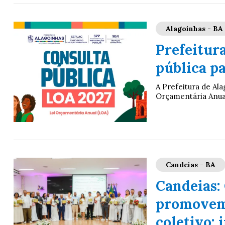
Alagoinhas - BA
Prefeitur
pública p
A Prefeitura de Ala
Orçamentária Anual 
Candeias - BA
Candeias:
promovem 
coletivo; 