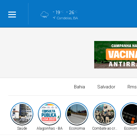
19
26
°C
°C
Candeias, BA
Bahia
Salvador
Rms
Saúde
Alagoinhas - BA
Economia
Combate ao crime!
Econom