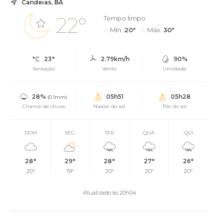
Candeias, BA
22°
Tempo limpo
Mín.
20°
Máx.
30°
23°
2.79km/h
90%
Sensação
Vento
Umidade
28%
05h51
05h28
(0.1mm)
Chance de chuva
Nascer do sol
Pôr do sol
DOM
SEG
TER
QUA
QUI
28°
29°
28°
27°
26°
20°
19°
20°
20°
20°
Atualizado às 20h04