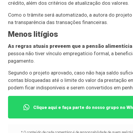
crédito, além dos critérios de atualização dos valores.
Como o trâmite será automatizado, a autora do projeto
na transparência das transações financeiras.
Menos litígios
As regras atuais preveem que a pensão alimentícia 
pessoa não tiver vínculo empregatício formal, a benefic
pagamento.
Segundo o projeto aprovado, caso não haja saldo sufic
contas bloqueadas até o limite do valor da prestação e
podem ficar indisponíveis e serem convertidos em penho
Clique aqui e faça parte do nosso grupo no W
* O conteúdo de cada comentário é de responsabilidade de quem realizá-