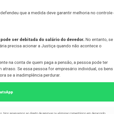
 defendeu que a medida deve garantir melhoria no controle 
pode ser debitada do salário do devedor.
No entanto, se
iária precisa acionar a Justiça quando não acontece o
iente na conta de quem paga a pensão, a pessoa pode ter
m atraso. Se essa pessoa for empresário individual, os bens
ra se a inadimplência perdurar.
hatsApp
lo. Nos reservamos ao direito de reprovar ou eliminar comentários em desacordo