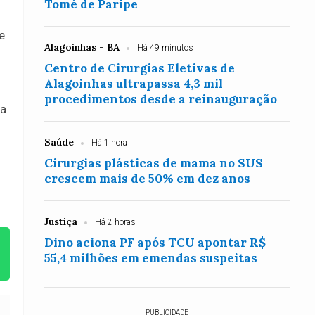
Tomé de Paripe
e
Alagoinhas - BA
Há 49 minutos
Centro de Cirurgias Eletivas de
Alagoinhas ultrapassa 4,3 mil
procedimentos desde a reinauguração
 a
Saúde
Há 1 hora
Cirurgias plásticas de mama no SUS
crescem mais de 50% em dez anos
Justiça
Há 2 horas
Dino aciona PF após TCU apontar R$
55,4 milhões em emendas suspeitas
PUBLICIDADE