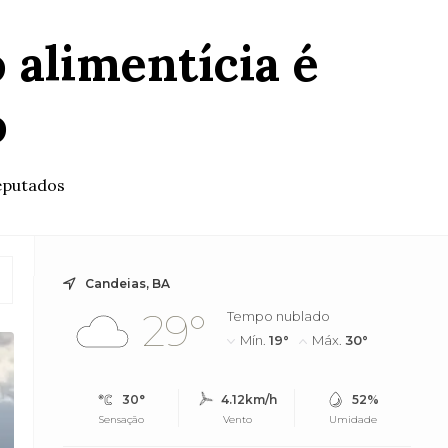
alimentícia é
o
eputados
Candeias, BA
29°
Tempo nublado
Mín.
19°
Máx.
30°
30°
4.12km/h
52%
Sensação
Vento
Umidade