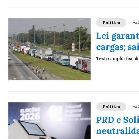
Política
Há 
Lei garan
cargas; s
Texto amplia fisca
Política
Há 
PRD e Sol
neutralida