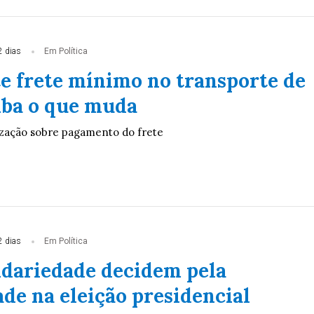
2 dias
Em Política
te frete mínimo no transporte de
aiba o que muda
lização sobre pagamento do frete
2 dias
Em Política
idariedade decidem pela
de na eleição presidencial