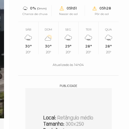
0%
05h51
05h28
(0mm)
Chance de chuva
Nascer do sol
Pôr do sol
SÁB
DOM
SEG
TER
QUA
30°
30°
29°
28°
28°
20°
20°
20°
20°
20°
Atualizado às 14h04
PUBLICIDADE