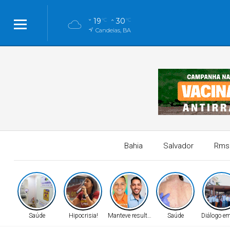
19
30
°C
°C
Candeias, BA
Bahia
Salvador
Rms
Saúde
Hipocrisia!
Manteve resultado!
Saúde
Diálogo em