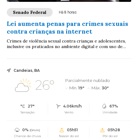
Senado Federal
Há 8 horas
Lei aumenta penas para crimes sexuais
contra crianças na internet
Crimes de violência sexual contra crianças e adolescentes,
inclusive os praticados no ambiente digital e com uso de
inteligência artificial (IA), p...
Candeias, BA
26°
Parcialmente nublado
Mín.
19°
Máx.
30°
27°
4.06km/h
67%
Sensação
Vento
Umidade
0%
05h51
05h28
(0mm)
Chance de chuva
Nascer do sol
Pôr do sol