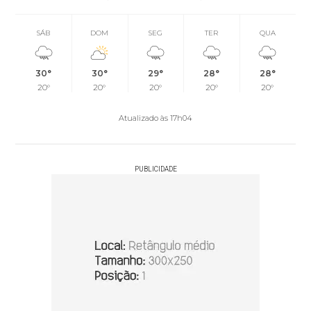
SÁB
DOM
SEG
TER
QUA
30°
30°
29°
28°
28°
20°
20°
20°
20°
20°
Atualizado às 17h04
PUBLICIDADE