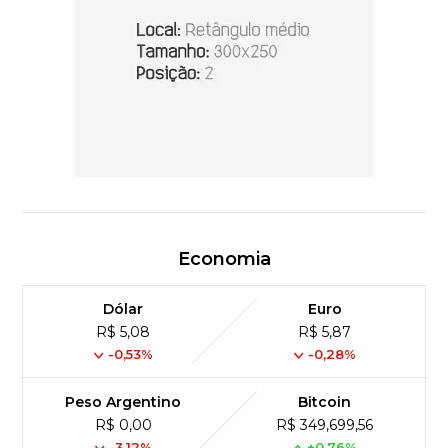
Economia
Dólar
Euro
R$ 5,08
R$ 5,87
-0,53%
-0,28%
Peso Argentino
Bitcoin
R$ 0,00
R$ 349,699,56
-3,12%
+0,76%