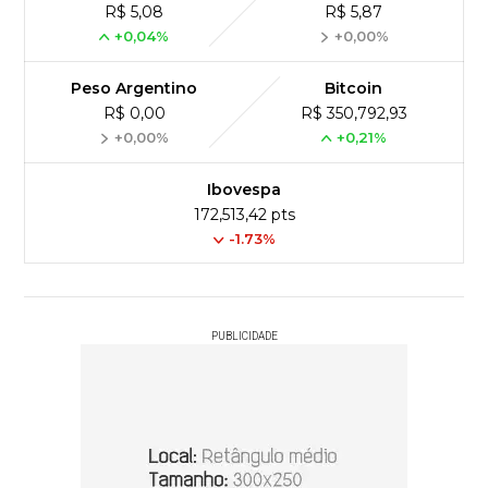
R$ 5,08
R$ 5,87
+0,04%
+0,00%
Peso Argentino
Bitcoin
R$ 0,00
R$ 350,792,93
+0,00%
+0,21%
Ibovespa
172,513,42 pts
-1.73%
PUBLICIDADE