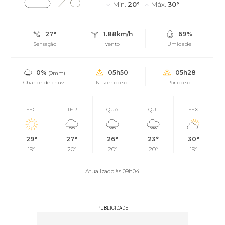
Mín.
20°
Máx.
30°
27°
1.88km/h
69%
Sensação
Vento
Umidade
0%
05h50
05h28
(0mm)
Chance de chuva
Nascer do sol
Pôr do sol
SEG
TER
QUA
QUI
SEX
29°
27°
26°
23°
30°
19°
20°
20°
20°
19°
Atualizado às 09h04
PUBLICIDADE