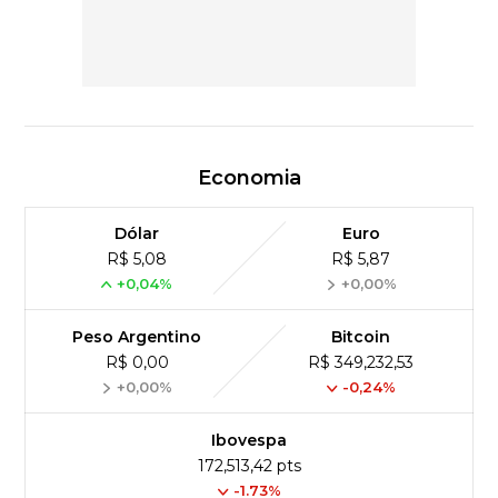
Economia
Dólar
Euro
R$ 5,08
R$ 5,87
+0,04%
+0,00%
Peso Argentino
Bitcoin
R$ 0,00
R$ 349,232,53
+0,00%
-0,24%
Ibovespa
172,513,42 pts
-1.73%