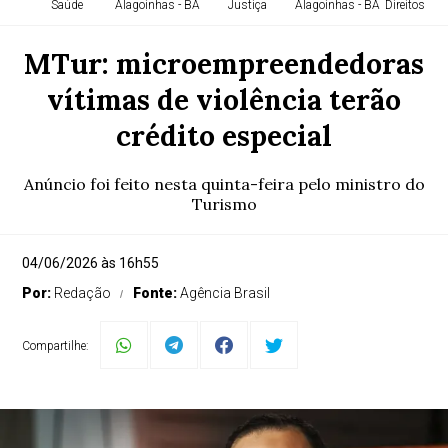
Saúde
Alagoinhas - BA
Justiça
Alagoinhas - BA
Direitos H
MTur: microempreendedoras
vítimas de violência terão
crédito especial
Anúncio foi feito nesta quinta-feira pelo ministro do
Turismo
04/06/2026 às 16h55
Por:
Redação
Fonte:
Agência Brasil
Compartilhe: