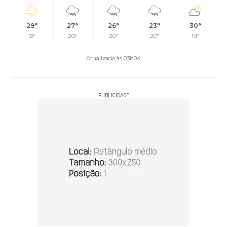
29°
27°
26°
23°
30°
19°
20°
20°
20°
19°
Atualizado às 03h04
PUBLICIDADE