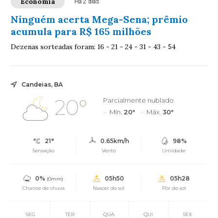
Economia
Há 2 dias
Ninguém acerta Mega-Sena; prêmio
acumula para R$ 165 milhões
Dezenas sorteadas foram: 16 - 21 - 24 - 31 - 43 - 54
Candeias, BA
20°
Parcialmente nublado
Mín.
20°
Máx.
30°
21°
0.65km/h
98%
Sensação
Vento
Umidade
0%
05h50
05h28
(0mm)
Chance de chuva
Nascer do sol
Pôr do sol
SEG
TER
QUA
QUI
SEX