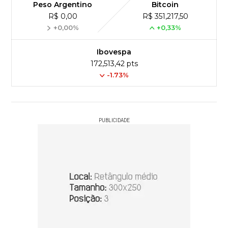
Peso Argentino
Bitcoin
R$ 0,00
R$ 351,217,50
+0,00%
+0,33%
Ibovespa
172,513,42 pts
-1.73%
PUBLICIDADE