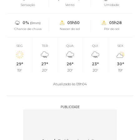
Sensação
Vento
Umidade
0%
05h50
05h28
(0mm)
Chance de chuva
Nascer do sol
Pôr do sol
SEG
TER
QUA
QUI
SEX
29°
27°
26°
23°
30°
19°
20°
20°
20°
19°
Atualizado às 09h04
PUBLICIDADE