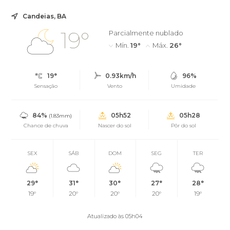
Candeias, BA
19°
Parcialmente nublado
Mín.
19°
Máx.
26°
19°
0.93km/h
96%
Sensação
Vento
Umidade
84%
05h52
05h28
(1.83mm)
Chance de chuva
Nascer do sol
Pôr do sol
SEX
SÁB
DOM
SEG
TER
29°
31°
30°
27°
28°
19°
20°
20°
20°
19°
Atualizado às 05h04