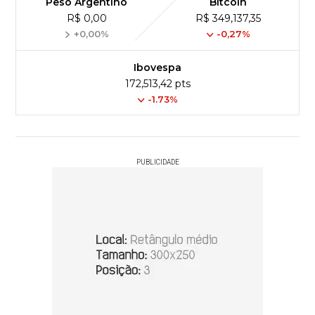
Peso Argentino
Bitcoin
R$ 0,00
R$ 349,137,35
+0,00%
-0,27%
Ibovespa
172,513,42 pts
-1.73%
PUBLICIDADE