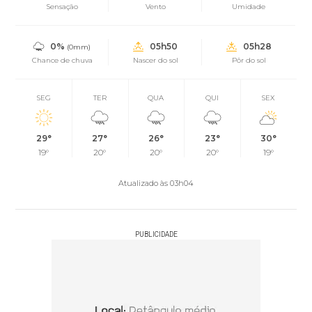
Sensação
Vento
Umidade
0%
05h50
05h28
(0mm)
Chance de chuva
Nascer do sol
Pôr do sol
SEG
TER
QUA
QUI
SEX
29°
27°
26°
23°
30°
19°
20°
20°
20°
19°
Atualizado às 03h04
PUBLICIDADE