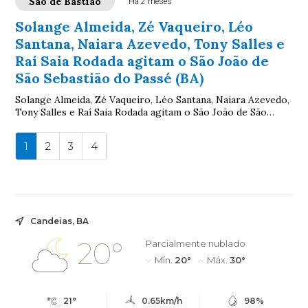
São de Bastião
Há 2 meses
Solange Almeida, Zé Vaqueiro, Léo
Santana, Naiara Azevedo, Tony Salles e
Raí Saia Rodada agitam o São João de
São Sebastião do Passé (BA)
Solange Almeida, Zé Vaqueiro, Léo Santana, Naiara Azevedo,
Tony Salles e Raí Saia Rodada agitam o São João de São
Sebastião do Passé (BA)
1
2
3
4
Candeias, BA
20°
Parcialmente nublado
Mín.
20°
Máx.
30°
21°
0.65km/h
98%