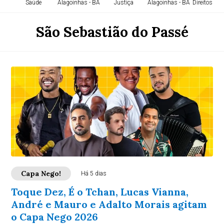
Saúde
Alagoinhas - BA
Justiça
Alagoinhas - BA
Direitos H
São Sebastião do Passé
Capa Nego!
Há 5 dias
Toque Dez, É o Tchan, Lucas Vianna,
André e Mauro e Adalto Morais agitam
o Capa Nego 2026