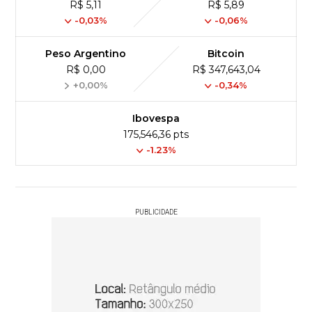
R$ 5,11
R$ 5,89
-0,03%
-0,06%
Peso Argentino
Bitcoin
R$ 0,00
R$ 347,643,04
+0,00%
-0,34%
Ibovespa
175,546,36 pts
-1.23%
PUBLICIDADE