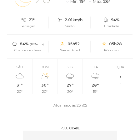
Mín.
19°
Máx.
26°
21°
2.01km/h
94%
Sensação
Vento
Umidade
84%
05h52
05h28
(1.83mm)
Chance de chuva
Nascer do sol
Pôr do sol
SÁB
DOM
SEG
TER
QUA
°
°
31°
30°
27°
28°
20°
20°
20°
19°
Atualizado às 23h05
PUBLICIDADE