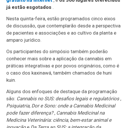
gratuito na internet
, e
os 300 lugares oferecidos
já estão esgotados
.
Nesta quinta-feira, estão programados cinco eixos
de discussão, que contemplarão desde a perspectiva
de pacientes e associações e ao cultivo da planta e
amparo jurídico.
Os participantes do simpósio também poderão
conhecer mais sobre a aplicação da cannabis em
práticas integrativas e por povos originários, como é
o caso dos kaxinawá, também chamados de huni
kuin.
Alguns dos enfoques de destaque da programação
são:
Cannabis no SUS: desafios legais e regulatórios
,
Psiquiatria, Dor e Sono: onde a Cannabis Medicinal
pode fazer diferença?
,
Cannabis Medicinal na
Medicina Veterinária: ciência, bem-estar animal e
inovação
e
Da Terra ao SUS: a integração da