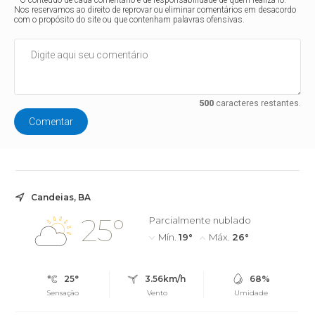
* O conteúdo de cada comentário é de responsabilidade de quem realizá-lo.
Nos reservamos ao direito de reprovar ou eliminar comentários em desacordo
com o propósito do site ou que contenham palavras ofensivas.
500
caracteres restantes.
Comentar
Candeias, BA
25°
Parcialmente nublado
Mín.
19°
Máx.
26°
25°
3.56km/h
68%
Sensação
Vento
Umidade