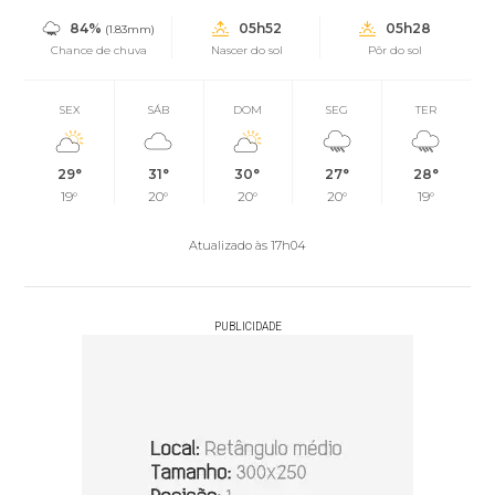
84%
05h52
05h28
(1.83mm)
Chance de chuva
Nascer do sol
Pôr do sol
SEX
SÁB
DOM
SEG
TER
29°
31°
30°
27°
28°
19°
20°
20°
20°
19°
Atualizado às 17h04
PUBLICIDADE