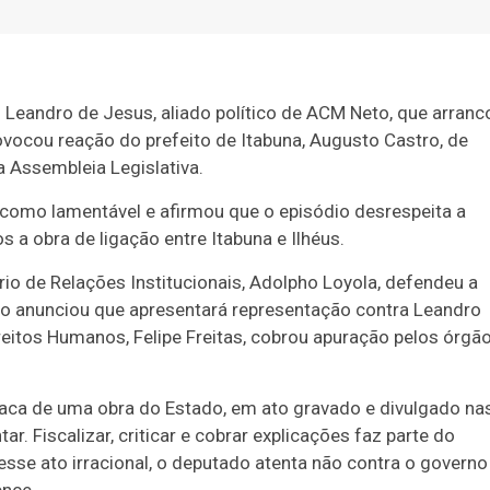
Leandro de Jesus, aliado político de ACM Neto, que arranc
ovocou reação do prefeito de Itabuna, Augusto Castro, de
a Assembleia Legislativa.
e como lamentável e afirmou que o episódio desrespeita a
 a obra de ligação entre Itabuna e Ilhéus.
rio de Relações Institucionais, Adolpho Loyola, defendeu a
o anunciou que apresentará representação contra Leandro
reitos Humanos, Felipe Freitas, cobrou apuração pelos órgã
laca de uma obra do Estado, em ato gravado e divulgado na
r. Fiscalizar, criticar e cobrar explicações faz parte do
esse ato irracional, o deputado atenta não contra o governo