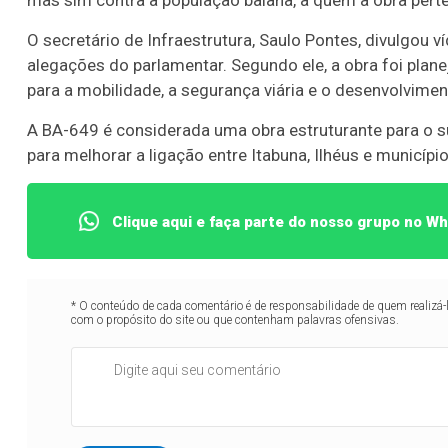
mas sim contra a população baiana, a quem a obra pert
O secretário de Infraestrutura, Saulo Pontes, divulgou 
alegações do parlamentar. Segundo ele, a obra foi plane
para a mobilidade, a segurança viária e o desenvolvimen
A BA-649 é considerada uma obra estruturante para o s
para melhorar a ligação entre Itabuna, Ilhéus e municípi
Clique aqui e faça parte do nosso grupo no W
* O conteúdo de cada comentário é de responsabilidade de quem realizá-
com o propósito do site ou que contenham palavras ofensivas.