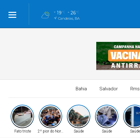
19
26
°C
°C
Candeias, BA
Bahia
Salvador
Rms
Fato triste
2º pior do Nordeste
Saúde
Saúde
Saúde