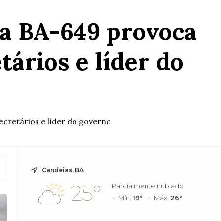
na BA-649 provoca
tários e líder do
ecretários e líder do governo
Candeias, BA
25°
Parcialmente nublado
Mín.
19°
Máx.
26°