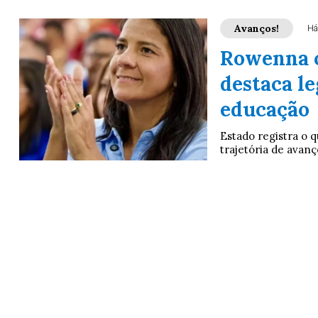
Avanços!
Há
Rowenna c
destaca l
educação
Estado registra o 
trajetória de avan