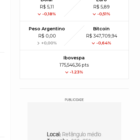
R$ 5,11
R$ 5,89
-0,18%
-0,51%
Peso Argentino
Bitcoin
R$ 0,00
R$ 347,709,94
+0,00%
-0,64%
Ibovespa
175,546,36 pts
-1.23%
PUBLICIDADE