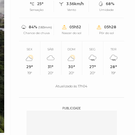
25°
3.56km/h
68%
Sensação
Vento
Umidade
84%
05h52
05h28
(1.83mm)
Chance de chuva
Nascer do sol
Pôr do sol
SEX
SÁB
DOM
SEG
TER
29°
31°
30°
27°
28°
19°
20°
20°
20°
19°
Atualizado às 17h04
PUBLICIDADE