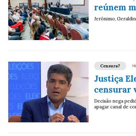
reúnem ma
Jerônimo, Geraldin
Censura?
Há
Justiça E
censurar 
Decisão nega pedido
apagar canal de co