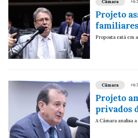
Câmara
Há 
Projeto a
familiares
Proposta está em 
Câmara
Há 
Projeto am
privados 
A Câmara analisa a