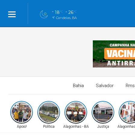
18
26
°C
°C
Candeias, BA
Bahia
Salvador
Rms
Apoio!
Política
Alagoinhas - BA
Justiça
Alagoinhas