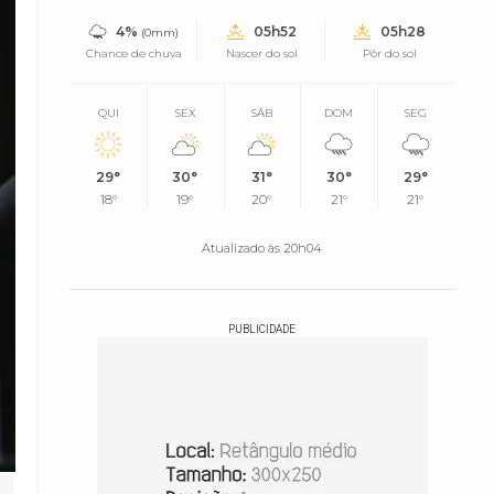
4%
05h52
05h28
(0mm)
Chance de chuva
Nascer do sol
Pôr do sol
QUI
SEX
SÁB
DOM
SEG
29°
30°
31°
30°
29°
18°
19°
20°
21°
21°
Atualizado às 20h04
PUBLICIDADE