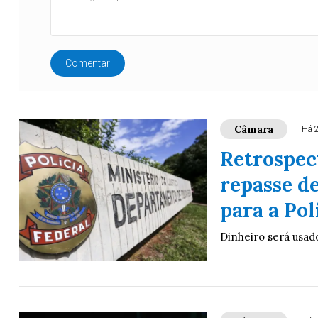
Comentar
Câmara
Há 
Retrospec
repasse d
para a Pol
Dinheiro será usado