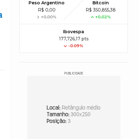
Peso Argentino
Bitcoin
R$ 0,00
R$ 350,855,38
a
+0,00%
+0,02%
Ibovespa
177,726,17 pts
-0.09%
PUBLICIDADE