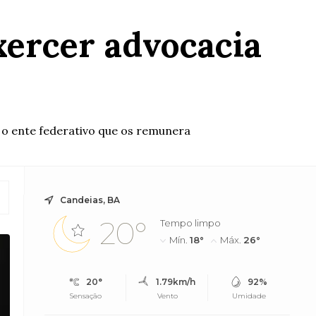
xercer advocacia
o ente federativo que os remunera
Candeias, BA
20°
Tempo limpo
Mín.
18°
Máx.
26°
20°
1.79km/h
92%
Sensação
Vento
Umidade