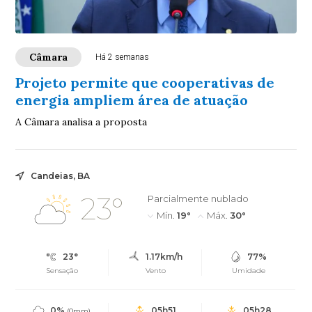
Câmara
Há 2 semanas
Projeto permite que cooperativas de
energia ampliem área de atuação
A Câmara analisa a proposta
Candeias, BA
23°
Parcialmente nublado
Mín.
19°
Máx.
30°
23°
1.17km/h
77%
Sensação
Vento
Umidade
0%
05h51
05h28
(0mm)