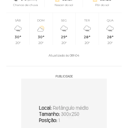
Chance de chuva
Nascer do sol
Pôr do sol
SÁB
DOM
SEG
TER
QUA
30°
30°
29°
28°
28°
20°
20°
20°
20°
20°
Atualizado às 08h04
PUBLICIDADE