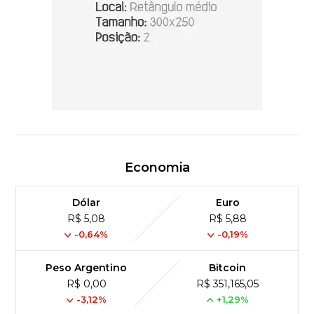
Economia
Dólar
Euro
R$ 5,08
R$ 5,88
-0,64%
-0,19%
Peso Argentino
Bitcoin
R$ 0,00
R$ 351,165,05
-3,12%
+1,29%