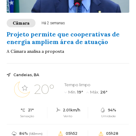
Câmara
Há 2 semanas
Projeto permite que cooperativas de
energia ampliem área de atuação
A Câmara analisa a proposta
Candeias, BA
20°
Tempo limpo
Mín.
19°
Máx.
26°
21°
2.01km/h
94%
Sensação
Vento
Umidade
84%
05h52
05h28
(1.83mm)