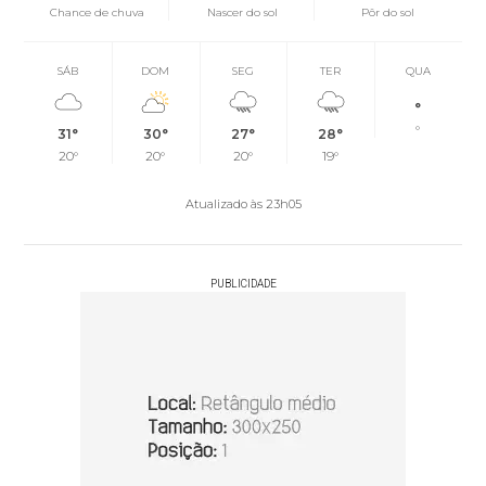
Chance de chuva
Nascer do sol
Pôr do sol
SÁB
DOM
SEG
TER
QUA
°
°
31°
30°
27°
28°
20°
20°
20°
19°
Atualizado às 23h05
PUBLICIDADE