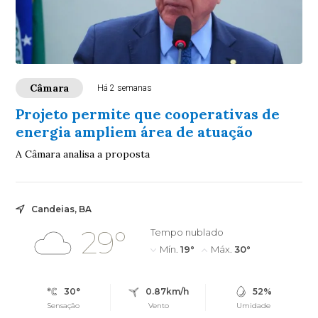
Câmara
Há 2 semanas
Projeto permite que cooperativas de
energia ampliem área de atuação
A Câmara analisa a proposta
Candeias, BA
29°
Tempo nublado
Mín.
19°
Máx.
30°
30°
0.87km/h
52%
Sensação
Vento
Umidade