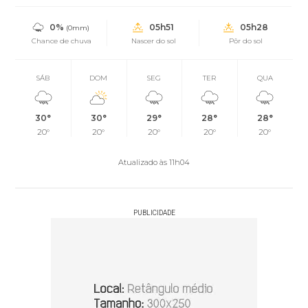
0%
05h51
05h28
(0mm)
Chance de chuva
Nascer do sol
Pôr do sol
SÁB
DOM
SEG
TER
QUA
30°
30°
29°
28°
28°
20°
20°
20°
20°
20°
Atualizado às 11h04
PUBLICIDADE