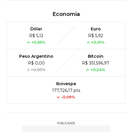
Economia
Dólar
Euro
R$ 5,12
R$ 5,92
+0,05%
+0,01%
Peso Argentino
Bitcoin
R$ 0,00
R$ 351,596,97
+0,00%
+0,24%
Ibovespa
177,726,17 pts
-0.09%
PUBLICIDADE