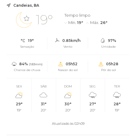
Candeias, BA
19°
Tempo limpo
Mín.
19°
Máx.
26°
19°
0.85km/h
97%
Sensação
Vento
Umidade
84%
05h52
05h28
(1.83mm)
Chance de chuva
Nascer do sol
Pôr do sol
SEX
SÁB
DOM
SEG
TER
29°
31°
30°
27°
28°
19°
20°
20°
20°
19°
Atualizado às 02h09