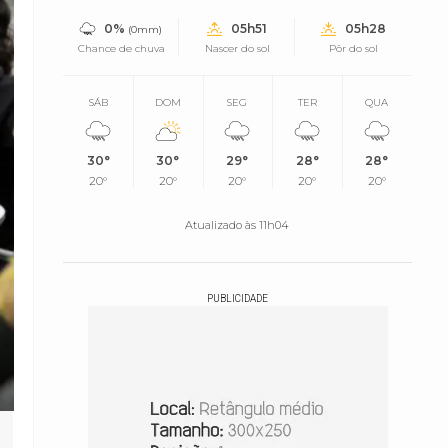
0%
05h51
05h28
(0mm)
Chance de chuva
Nascer do sol
Pôr do sol
SÁB
DOM
SEG
TER
QUA
30°
30°
29°
28°
28°
20°
20°
20°
20°
20°
Atualizado às 11h04
PUBLICIDADE