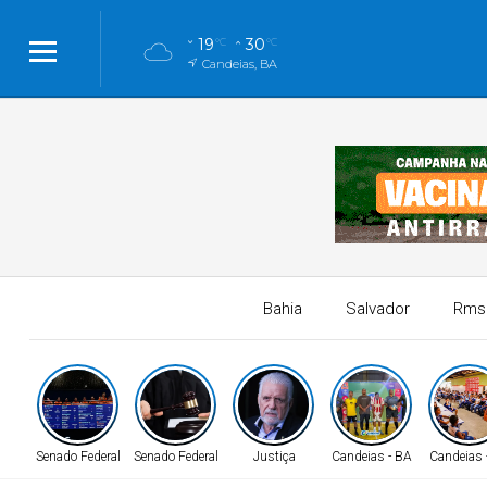
19
30
°C
°C
Candeias, BA
Bahia
Salvador
Rms
Senado Federal
Senado Federal
Justiça
Candeias - BA
Candeias 