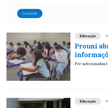
Comentar
Educação
H
Prouni ab
informaçõ
Pré-selecionados t
Educação
H