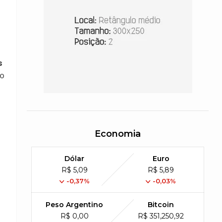
s
so
Economia
Dólar
Euro
R$ 5,09
R$ 5,89
-0,37%
-0,03%
Peso Argentino
Bitcoin
R$ 0,00
R$ 351,250,92