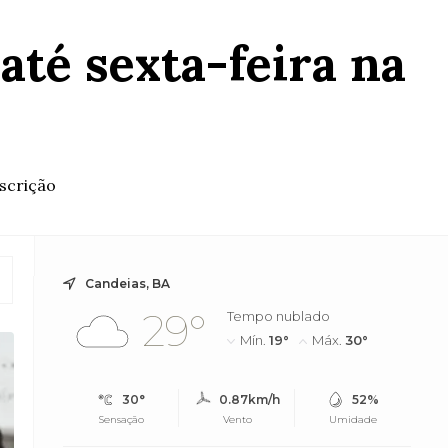
até sexta-feira na
scrição
Candeias, BA
29°
Tempo nublado
Mín.
19°
Máx.
30°
30°
0.87km/h
52%
Sensação
Vento
Umidade