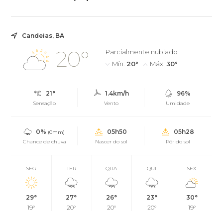
Candeias, BA
20°
Parcialmente nublado
Mín.
20°
Máx.
30°
21°
1.4km/h
96%
Sensação
Vento
Umidade
0%
05h50
05h28
(0mm)
Chance de chuva
Nascer do sol
Pôr do sol
SEG
TER
QUA
QUI
SEX
29°
27°
26°
23°
30°
19°
20°
20°
20°
19°