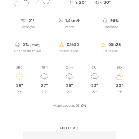
Mín.
20°
Máx.
30°
21°
1.4km/h
96%
Sensação
Vento
Umidade
0%
05h50
05h28
(0mm)
Chance de chuva
Nascer do sol
Pôr do sol
SEG
TER
QUA
QUI
SEX
29°
27°
26°
23°
30°
19°
20°
20°
20°
19°
Atualizado às 06h04
PUBLICIDADE