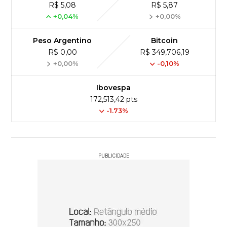
R$ 5,08
R$ 5,87
+0,04%
+0,00%
Peso Argentino
Bitcoin
R$ 0,00
R$ 349,706,19
+0,00%
-0,10%
Ibovespa
172,513,42 pts
-1.73%
PUBLICIDADE