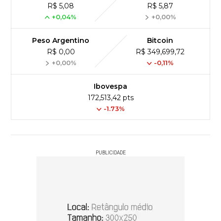
R$ 5,08
R$ 5,87
+0,04%
+0,00%
Peso Argentino
Bitcoin
R$ 0,00
R$ 349,699,72
+0,00%
-0,11%
Ibovespa
172,513,42 pts
-1.73%
PUBLICIDADE