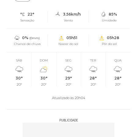
22°
3.56km/h
85%
Sensação
Vento
Umidade
0%
05h51
05h28
(0mm)
Chance de chuva
Nascer do sol
Pôr do sol
SÁB
DOM
SEG
TER
QUA
30°
30°
29°
28°
28°
20°
20°
20°
20°
20°
Atualizado às 20h04
PUBLICIDADE