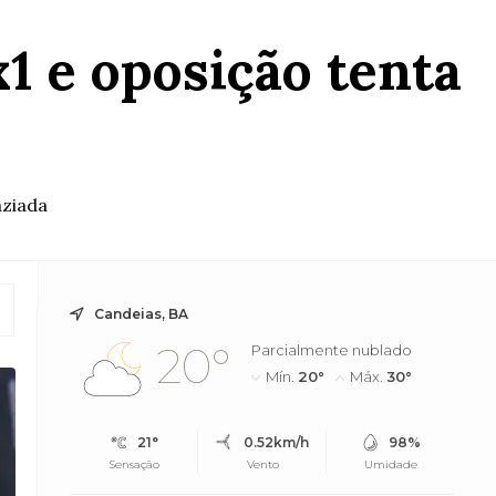
1 e oposição tenta
aziada
Candeias, BA
20°
Parcialmente nublado
Mín.
20°
Máx.
30°
21°
0.52km/h
98%
Sensação
Vento
Umidade