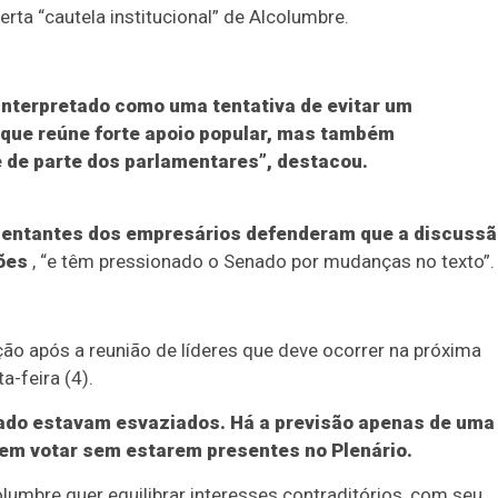
ta “cautela institucional” de Alcolumbre.
 interpretado como uma tentativa de evitar um
que reúne forte apoio popular, mas também
e de parte dos parlamentares”, destacou.
sentantes dos empresários defenderam que a discuss
ções
, “e têm pressionado o Senado por mudanças no texto”.
ão após a reunião de líderes que deve ocorrer na próxima
a-feira (4).
nado estavam esvaziados. Há a previsão apenas de uma
em votar sem estarem presentes no Plenário.
olumbre quer equilibrar interesses contraditórios, com seu