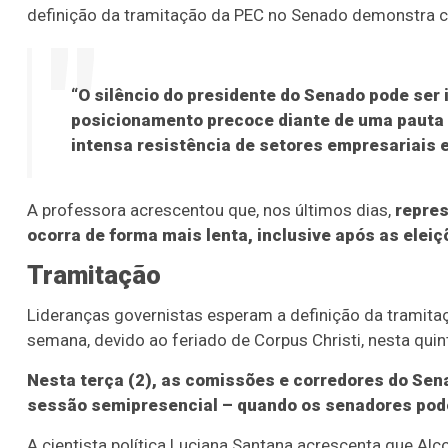
definição da tramitação da PEC no Senado demonstra cer
“O silêncio do presidente do Senado pode ser
posicionamento precoce diante de uma pauta 
intensa resistência de setores empresariais 
A professora acrescentou que, nos últimos dias,
repre
ocorra de forma mais lenta, inclusive após as elei
Tramitação
Lideranças governistas esperam a definição da tramitaç
semana, devido ao feriado de Corpus Christi, nesta quint
Nesta terça (2), as comissões e corredores do Se
sessão semipresencial – quando os senadores pod
A cientista política Luciana Santana acrescenta que Alc