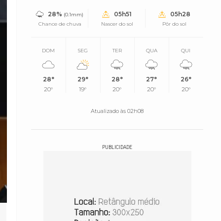
28%
05h51
05h28
(0.1mm)
Chance de chuva
Nascer do sol
Pôr do sol
DOM
SEG
TER
QUA
QUI
28°
29°
28°
27°
26°
20°
19°
20°
20°
20°
Atualizado às 02h08
PUBLICIDADE