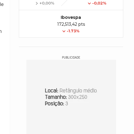
+0,00%
-0,02%
de
Ibovespa
172,513,42 pts
m
-1.73%
PUBLICIDADE