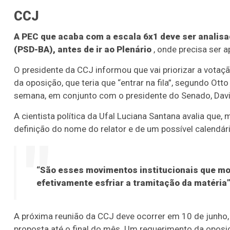
CCJ
A PEC que acaba com a escala 6x1 deve ser analisad
(PSD-BA), antes de ir ao Plenário
, onde precisa ser 
O presidente da CCJ informou que vai priorizar a vota
da oposição, que teria que “entrar na fila”, segundo Otto
semana, em conjunto com o presidente do Senado, Davi
A cientista política da Ufal Luciana Santana avalia que
definição do nome do relator e de um possível calendári
“São esses movimentos institucionais que mos
efetivamente esfriar a tramitação da matéria”
A próxima reunião da CCJ deve ocorrer em 10 de junho,
proposta até o final do mês. Um requerimento da oposiç