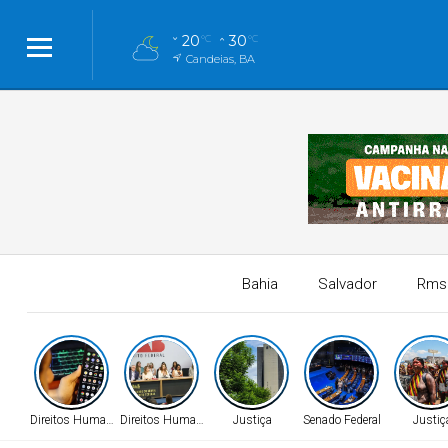
20
30
°C
°C
Candeias, BA
Bahia
Salvador
Rms
Direitos Humanos
Direitos Humanos
Justiça
Senado Federal
Justiç