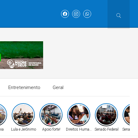
Entretenimento
Geral
ia
Lula e Jerônimo
Apoio forte!
Direitos Humanos
Senado Federal
Senado Fe