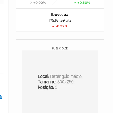
+0,00%
+0,60%
Ibovespa
175,161,69 pts
-0.22%
PUBLICIDADE
a