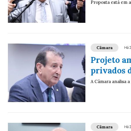
Proposta está em 
Câmara
Há 
Projeto am
privados 
A Câmara analisa a
Câmara
Há 