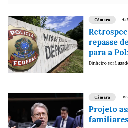
Câmara
Há 
Retrospec
repasse d
para a Pol
Dinheiro será usado
Câmara
Há 
Projeto a
familiares