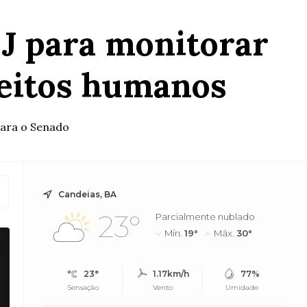
J para monitorar
reitos humanos
para o Senado
Candeias, BA
23°
Parcialmente nublado
Mín.
19°
Máx.
30°
23°
1.17km/h
77%
Sensação
Vento
Umidade