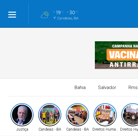
19
30
°C
°C
Candeias, BA
Bahia
Salvador
Rms
Justiça
Candeias - BA
Candeias - BA
Direitos Humanos
Direitos 