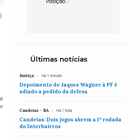
)
Últimas notícias
Justiça
Há 1 minuto
Depoimento de Jaques Wagner à PF é
adiado a pedido da defesa
al
or
Candeias - BA
Há 1 hora
Candeias: Dois jogos abrem a 1ª rodada
do Interbairros