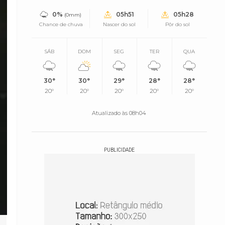
0%
05h51
05h28
(0mm)
Chance de chuva
Nascer do sol
Pôr do sol
SÁB
DOM
SEG
TER
QUA
30°
30°
29°
28°
28°
20°
20°
20°
20°
20°
Atualizado às 08h04
PUBLICIDADE