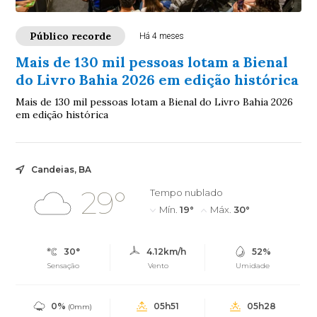
Público recorde
Há 4 meses
Mais de 130 mil pessoas lotam a Bienal
do Livro Bahia 2026 em edição histórica
Mais de 130 mil pessoas lotam a Bienal do Livro Bahia 2026
em edição histórica
Candeias, BA
29°
Tempo nublado
Mín.
19°
Máx.
30°
30°
4.12km/h
52%
Sensação
Vento
Umidade
0%
05h51
05h28
(0mm)