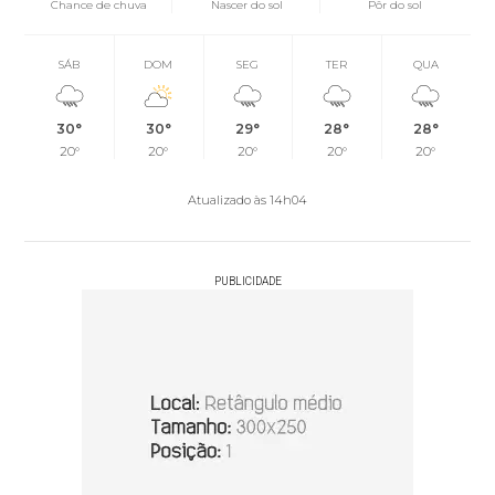
Chance de chuva
Nascer do sol
Pôr do sol
SÁB
DOM
SEG
TER
QUA
30°
30°
29°
28°
28°
20°
20°
20°
20°
20°
Atualizado às 14h04
PUBLICIDADE