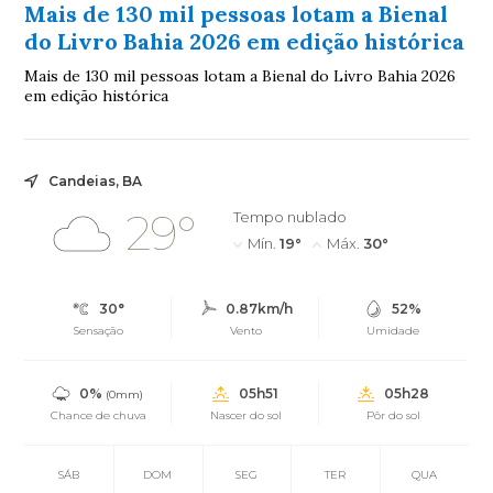
Mais de 130 mil pessoas lotam a Bienal
do Livro Bahia 2026 em edição histórica
Mais de 130 mil pessoas lotam a Bienal do Livro Bahia 2026
em edição histórica
Candeias, BA
29°
Tempo nublado
Mín.
19°
Máx.
30°
30°
0.87km/h
52%
Sensação
Vento
Umidade
0%
05h51
05h28
(0mm)
Chance de chuva
Nascer do sol
Pôr do sol
SÁB
DOM
SEG
TER
QUA