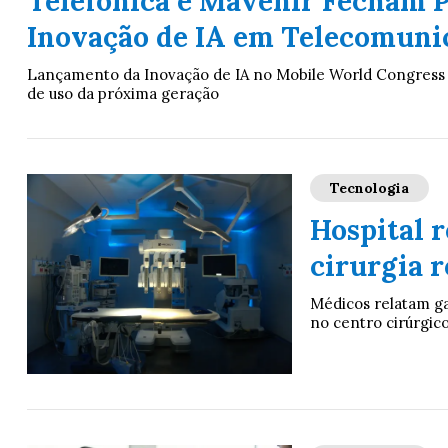
Telefónica e Mavenir Fecham P
Inovação de IA em Telecomuni
Lançamento da Inovação de IA no Mobile World Congress
de uso da próxima geração
Tecnologia
Hospital r
cirurgia r
Médicos relatam g
no centro cirúrgico