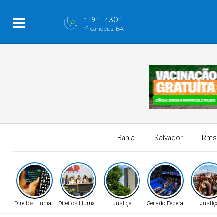
19
30
°C
°C
Candeias, BA
Bahia
Salvador
Rms
Direitos Humanos
Direitos Humanos
Justiça
Senado Federal
Justiç