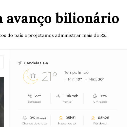
 avanço bilionário
s do país e projetamos administrar mais de R$...
Candeias, BA
21°
Tempo limpo
Mín.
19°
Máx.
30°
22°
1.91km/h
97%
Sensação
Vento
Umidade
0%
05h51
05h28
(0mm)
Chance de chuva
Nascer do sol
Pôr do sol