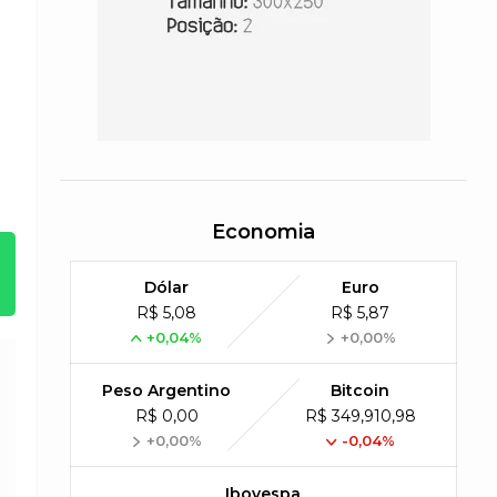
Economia
Dólar
Euro
R$ 5,08
R$ 5,87
+0,04%
+0,00%
Peso Argentino
Bitcoin
R$ 0,00
R$ 349,910,98
+0,00%
-0,04%
Ibovespa