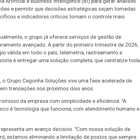
 Artificial e Business Intelligence (BI) para gerar análises
zações e permitir que decisões estratégicas sejam tomadas
cíficos e indicadores críticos tornam o controle mais
ualmente, o grupo já oferece serviços de gestão de
amento avançado. A partir do primeiro trimestre de 2026,
o válida em todo o país, telemetria, rastreamento e
osta é entregar uma solução completa, que centralize toda
ul, o Grupo Cegonha Soluções vive uma fase acelerada de
s em transações nos próximos dois anos.
omisso da empresa com simplicidade e eficiência. "A
foco é tecnologia que funciona, com atendimento humano e
o representa um avanço decisivo. "Com nossa solução de
rd, estamos eliminando a limitação de postos que sempre