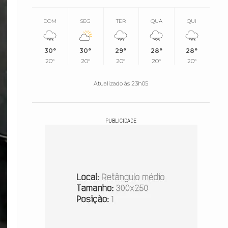
DOM
SEG
TER
QUA
QUI
30°
30°
29°
28°
28°
20°
20°
20°
20°
20°
Atualizado às 23h05
PUBLICIDADE