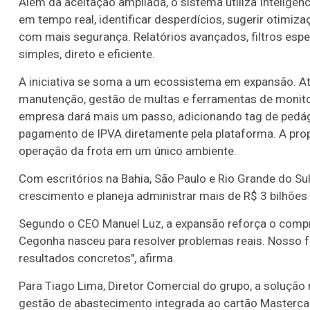
Além da aceitação ampliada, o sistema utiliza Inteligência
em tempo real, identificar desperdícios, sugerir otimi
com mais segurança. Relatórios avançados, filtros espe
simples, direto e eficiente.
A iniciativa se soma a um ecossistema em expansão. At
manutenção, gestão de multas e ferramentas de monitor
empresa dará mais um passo, adicionando tag de pedági
pagamento de IPVA diretamente pela plataforma. A prop
operação da frota em um único ambiente.
Com escritórios na Bahia, São Paulo e Rio Grande do S
crescimento e planeja administrar mais de R$ 3 bilhõe
Segundo o CEO Manuel Luz, a expansão reforça o compr
Cegonha nasceu para resolver problemas reais. Nosso 
resultados concretos", afirma.
Para Tiago Lima, Diretor Comercial do grupo, a soluçã
gestão de abastecimento integrada ao cartão Masterca