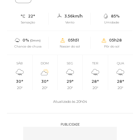
22°
3.56km/h
85%
Sensação
Vento
Umidade
0%
05h51
05h28
(0mm)
Chance de chuva
Nascer do sol
Pôr do sol
SÁB
DOM
SEG
TER
QUA
30°
30°
29°
28°
28°
20°
20°
20°
20°
20°
Atualizado às 20h04
PUBLICIDADE