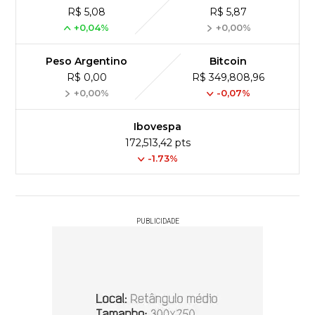
R$ 5,08
R$ 5,87
+0,04%
+0,00%
Peso Argentino
Bitcoin
R$ 0,00
R$ 349,808,96
+0,00%
-0,07%
Ibovespa
172,513,42 pts
-1.73%
PUBLICIDADE